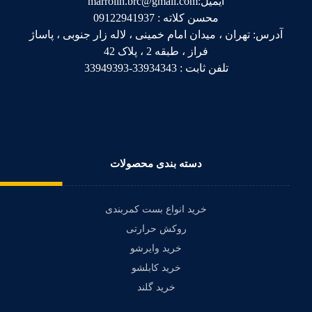
ایمیل:marrolin.brc@gmail.com
محسن کلاته : 09122941937
آدرس: تهران ، میدان امام خمینی ، لاله زار جنوبی ، پاساژ
فراز ، طبقه 2 ، پلاک 42
تلفن ثابت : 33934343-33949393
دسته بندی محصولات
خرید انواع بست کمربندی
روکش حرارتی
خرید وایرشو
خرید کابلشو
خرید گلند