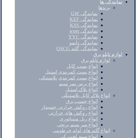
نمایندگی ها
برندها
نمایندگی GW
نمایندگی KEF
نمایندگی KSS
نمایندگی woer
نمایندگی YYC
نمایندگی دایمو
نمایندگی گلند OSCG
لوازم تابلو برق
لوازم تابلو برق
انواع بست کابل
انواع بست کمربندی استیل
انواع بست کمربندی پلاستیکی
انواع پرس سر سیم
انواع پلاک استیل
انواع پلاک کابل پلاستیکی
انواع چسب برق
انواع روکش حرارتی چسبدار
انواع روکش های حرارتی
انواع ریل مینیاتوری
انواع سر سیم برنجی
انواع گلند های لوله خرطومی
انواع سیم لخت کن