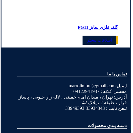
گلند فلزی سایز PG11
اطلاعات بیشتر
تماس با ما
ایمیل:marrolin.brc@gmail.com
محسن کلاته : 09122941937
آدرس: تهران ، میدان امام خمینی ، لاله زار جنوبی ، پاساژ
فراز ، طبقه 2 ، پلاک 42
تلفن ثابت : 33934343-33949393
دسته بندی محصولات