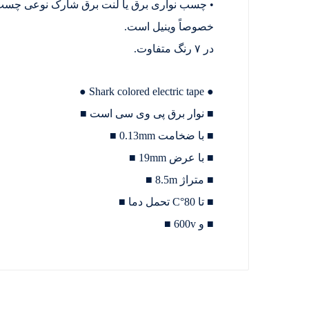
• چسب نواری برق یا لنت برق شارک نوعی چسب نو
خصوصاً وینیل است.
در ۷ رنگ متفاوت.
● Shark colored electric tape ●
■ نوار برق پی وی سی است ■
■ با ضخامت 0.13mm ■
■ با عرض 19mm ■
■ متراژ 8.5m ■
■ تا 80°C تحمل دما ■
■ و 600v ■