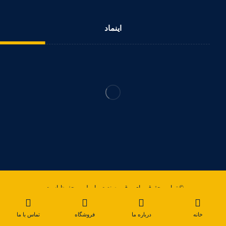
اینماد
© تمامی حقوق برای برق و صنعت مارولین محفوظ است .
خانه
درباره ما
فروشگاه
تماس با ما
قوانین سایت
تماس با ما