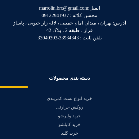
ایمیل:marrolin.brc@gmail.com
محسن کلاته : 09122941937
آدرس: تهران ، میدان امام خمینی ، لاله زار جنوبی ، پاساژ
فراز ، طبقه 2 ، پلاک 42
تلفن ثابت : 33934343-33949393
دسته بندی محصولات
خرید انواع بست کمربندی
روکش حرارتی
خرید وایرشو
خرید کابلشو
خرید گلند