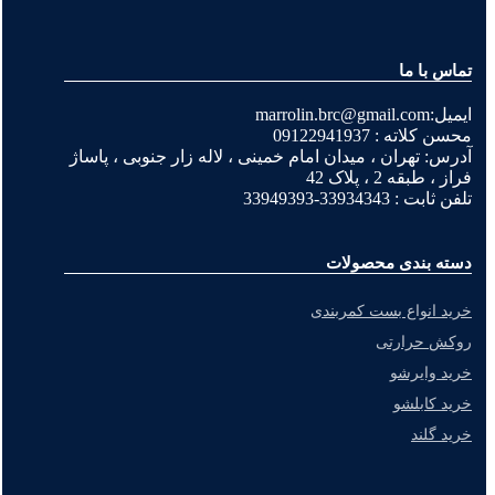
تماس با ما
ایمیل:marrolin.brc@gmail.com
محسن کلاته : 09122941937
آدرس: تهران ، میدان امام خمینی ، لاله زار جنوبی ، پاساژ
فراز ، طبقه 2 ، پلاک 42
تلفن ثابت : 33934343-33949393
دسته بندی محصولات
خرید انواع بست کمربندی
روکش حرارتی
خرید وایرشو
خرید کابلشو
خرید گلند