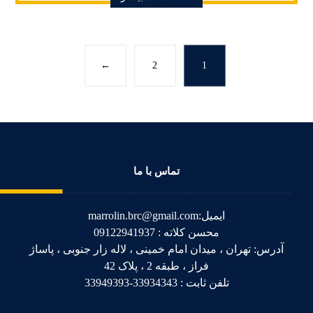
←
2
1
تماس با ما
ایمیل:marrolin.brc@gmail.com
محسن کلاته : 09122941937
آدرس: تهران ، میدان امام خمینی ، لاله زار جنوبی ، پاساژ
فراز ، طبقه 2 ، پلاک 42
تلفن ثابت : 33934343-33949393