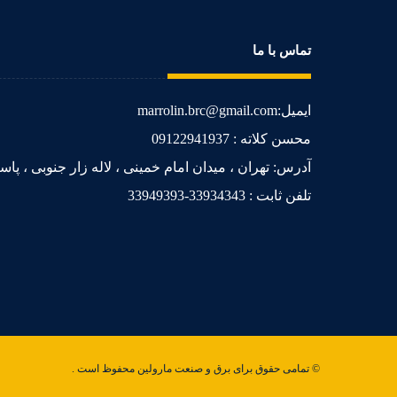
تماس با ما
ایمیل:marrolin.brc@gmail.com
محسن کلاته : 09122941937
آدرس: تهران ، میدان امام خمینی ، لاله زار جنوبی ، پاساژ فراز ،
تلفن ثابت : 33934343-33949393
© تمامی حقوق برای برق و صنعت مارولین محفوظ است .