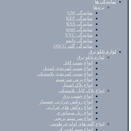
نمایندگی ها
برندها
نمایندگی GW
نمایندگی KEF
نمایندگی KSS
نمایندگی woer
نمایندگی YYC
نمایندگی دایمو
نمایندگی گلند OSCG
لوازم تابلو برق
لوازم تابلو برق
انواع بست کابل
انواع بست کمربندی استیل
انواع بست کمربندی پلاستیکی
انواع پرس سر سیم
انواع پلاک استیل
انواع پلاک کابل پلاستیکی
انواع چسب برق
انواع روکش حرارتی چسبدار
انواع روکش های حرارتی
انواع ریل مینیاتوری
انواع سر سیم برنجی
انواع گلند های لوله خرطومی
انواع سیم لخت کن