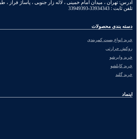
آدرس: تهران ، میدان امام خمینی ، لاله زار جنوبی ، پاساژ فراز ، طبقه 2 ، پلاک
تلفن ثابت : 33934343-33949393
دسته بندی محصولات
خرید انواع بست کمربندی
روکش حرارتی
خرید وایرشو
خرید کابلشو
خرید گلند
اینماد