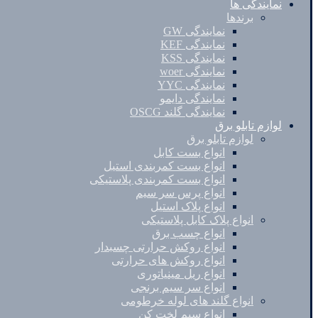
نمایندگی ها
برندها
نمایندگی GW
نمایندگی KEF
نمایندگی KSS
نمایندگی woer
نمایندگی YYC
نمایندگی دایمو
نمایندگی گلند OSCG
لوازم تابلو برق
لوازم تابلو برق
انواع بست کابل
انواع بست کمربندی استیل
انواع بست کمربندی پلاستیکی
انواع پرس سر سیم
انواع پلاک استیل
انواع پلاک کابل پلاستیکی
انواع چسب برق
انواع روکش حرارتی چسبدار
انواع روکش های حرارتی
انواع ریل مینیاتوری
انواع سر سیم برنجی
انواع گلند های لوله خرطومی
انواع سیم لخت کن