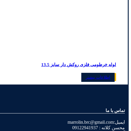
لوله خرطومی فلزی روکش دار سایز 13.5
اطلاعات بیشتر
تماس با ما
ایمیل:marrolin.brc@gmail.com
محسن کلاته : 09122941937