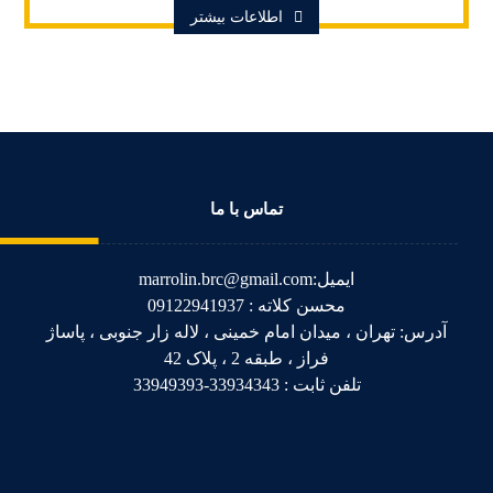
اطلاعات بیشتر
تماس با ما
ایمیل:marrolin.brc@gmail.com
محسن کلاته : 09122941937
آدرس: تهران ، میدان امام خمینی ، لاله زار جنوبی ، پاساژ
فراز ، طبقه 2 ، پلاک 42
تلفن ثابت : 33934343-33949393