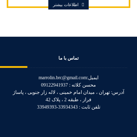
اطلاعات بیشتر
تماس با ما
ایمیل:marrolin.brc@gmail.com
محسن کلاته : 09122941937
آدرس: تهران ، میدان امام خمینی ، لاله زار جنوبی ، پاساژ
فراز ، طبقه 2 ، پلاک 42
تلفن ثابت : 33934343-33949393