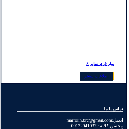
نوار فرم سایز 8
اطلاعات بیشتر
تماس با ما
ایمیل:marrolin.brc@gmail.com
محسن کلاته : 09122941937