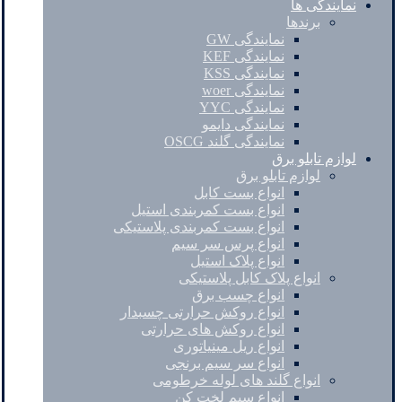
نمایندگی ها
برندها
نمایندگی GW
نمایندگی KEF
نمایندگی KSS
نمایندگی woer
نمایندگی YYC
نمایندگی دایمو
نمایندگی گلند OSCG
لوازم تابلو برق
لوازم تابلو برق
انواع بست کابل
انواع بست کمربندی استیل
انواع بست کمربندی پلاستیکی
انواع پرس سر سیم
انواع پلاک استیل
انواع پلاک کابل پلاستیکی
انواع چسب برق
انواع روکش حرارتی چسبدار
انواع روکش های حرارتی
انواع ریل مینیاتوری
انواع سر سیم برنجی
انواع گلند های لوله خرطومی
انواع سیم لخت کن