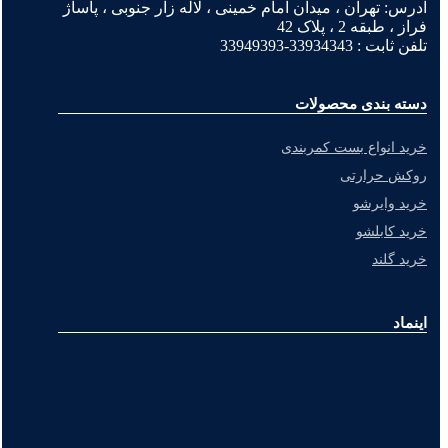
آدرس: تهران ، میدان امام خمینی ، لاله زار جنوبی ، پاساژ
فراز ، طبقه 2 ، پلاک 42
تلفن ثابت : 33934343-33949393
دسته بندی محصولات
خرید انواع بست کمربندی
روکش حرارتی
خرید وایرشو
خرید کابلشو
خرید گلند
اینماد