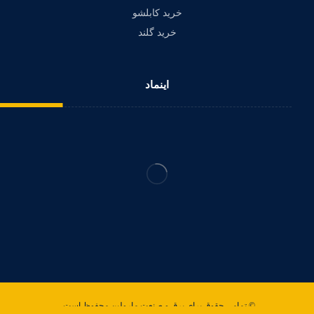
خرید کابلشو
خرید گلند
اینماد
© تمامی حقوق برای برق و صنعت مارولین محفوظ است .