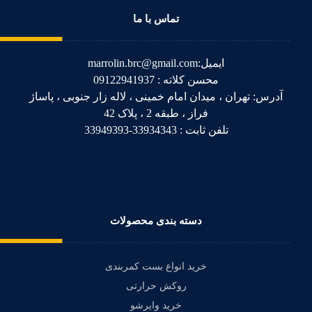
تماس با ما
ایمیل:marrolin.brc@gmail.com
محسن کلاته : 09122941937
آدرس: تهران ، میدان امام خمینی ، لاله زار جنوبی ، پاساژ
فراز ، طبقه 2 ، پلاک 42
تلفن ثابت : 33934343-33949393
دسته بندی محصولات
خرید انواع بست کمربندی
روکش حرارتی
خرید وایرشو