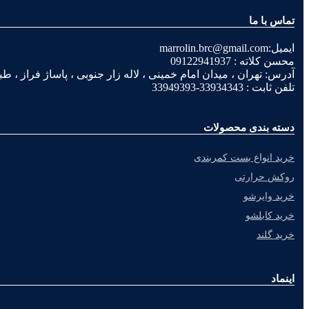
تماس با ما
ایمیل:marrolin.brc@gmail.com
محسن کلاته : 09122941937
آدرس: تهران ، میدان امام خمینی ، لاله زار جنوبی ، پاساژ فراز ، طبقه 2 ، پلاک
تلفن ثابت : 33934343-33949393
دسته بندی محصولات
خرید انواع بست کمربندی
روکش حرارتی
خرید وایرشو
خرید کابلشو
خرید گلند
اینماد