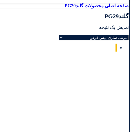
صفحه اصلی
محصولات
گلندPG29
گلندPG29
نمایش یک نتیجه