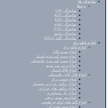
نمایندگی ها
برندها
نمایندگی GW
نمایندگی KEF
نمایندگی KSS
نمایندگی woer
نمایندگی YYC
نمایندگی دایمو
نمایندگی گلند OSCG
لوازم تابلو برق
لوازم تابلو برق
انواع بست کابل
انواع بست کمربندی استیل
انواع بست کمربندی پلاستیکی
انواع پرس سر سیم
انواع پلاک استیل
انواع پلاک کابل پلاستیکی
انواع چسب برق
انواع روکش حرارتی چسبدار
انواع روکش های حرارتی
انواع ریل مینیاتوری
انواع سر سیم برنجی
انواع گلند های لوله خرطومی
انواع سیم لخت کن