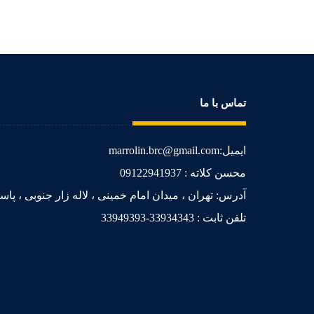
تماس با ما
ایمیل:marrolin.brc@gmail.com
محسن کلاته : 09122941937
آدرس: تهران ، میدان امام خمینی ، لاله زار جنوبی ، پاساژ فراز ،
تلفن ثابت : 33934343-33949393