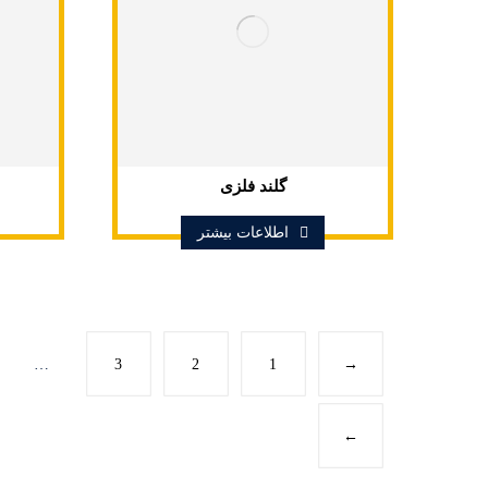
گلند فلزی
اطلاعات بیشتر
…
3
2
1
→
←