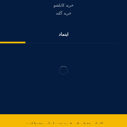
خرید کابلشو
خرید گلند
اینماد
© تمامی حقوق برای برق و صنعت مارولین محفوظ است .